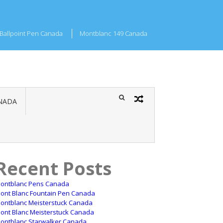
Ballpoint Pen Canada
Montblanc 149 Canada
NADA
Recent Posts
ontblanc Pens Canada
ont Blanc Fountain Pen Canada
ontblanc Meisterstuck Canada
ont Blanc Meisterstuck Canada
ontblanc Starwalker Canada