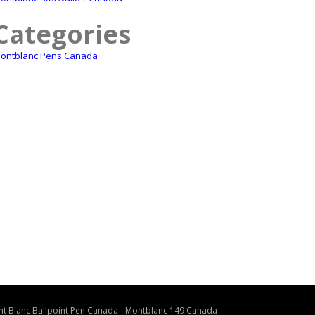
Categories
ontblanc Pens Canada
t Blanc Ballpoint Pen Canada
Montblanc 149 Canada