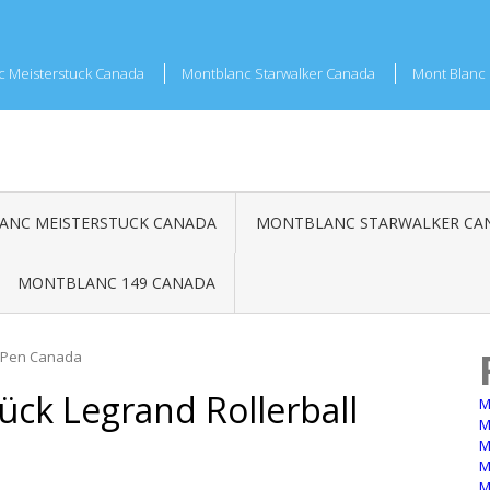
c Meisterstuck Canada
Montblanc Starwalker Canada
Mont Blanc 
NC MEISTERSTUCK CANADA
MONTBLANC STARWALKER CA
MONTBLANC 149 CANADA
l Pen Canada
ück Legrand Rollerball
M
M
M
M
M