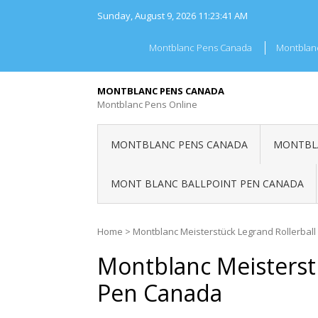
Skip
Sunday, August 9, 2026
11:23:41 AM
to
content
Montblanc Pens Canada
Montblan
MONTBLANC PENS CANADA
Montblanc Pens Online
MONTBLANC PENS CANADA
MONTBLA
MONT BLANC BALLPOINT PEN CANADA
Home
>
Montblanc Meisterstück Legrand Rollerbal
Montblanc Meisterst
Pen Canada