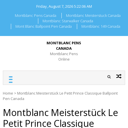
Skip
Friday, August 7, 2026
5:22:06 AM
to
content
Montblanc Pens Canada
Montblanc Meisterstuck Canada
Montblanc Starwalker Canada
Mont Blanc Ballpoint Pen Canada
Montblanc 149 Canada
MONTBLANC PENS
CANADA
Montblanc Pens
Online
Home
>
Montblanc Meisterstück Le Petit Prince Classique Ballpoint
Pen Canada
Montblanc Meisterstück Le
Petit Prince Classique