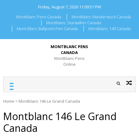
Skip
Friday, August 7, 2026
11:09:51 PM
to
content
Montblanc Pens Canada
Montblanc Meisterstuck Canada
Montblanc Starwalker Canada
Mont Blanc Ballpoint Pen Canada
Montblanc 149 Canada
MONTBLANC PENS
CANADA
Montblanc Pens
Online
Home
>
Montblanc 146 Le Grand Canada
Montblanc 146 Le Grand
Canada