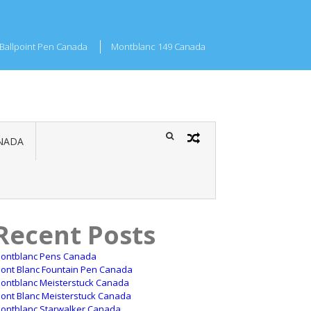
Ballpoint Pen Canada
Montblanc 149 Canada
NADA
Recent Posts
ontblanc Pens Canada
ont Blanc Fountain Pen Canada
ontblanc Meisterstuck Canada
ont Blanc Meisterstuck Canada
ontblanc Starwalker Canada