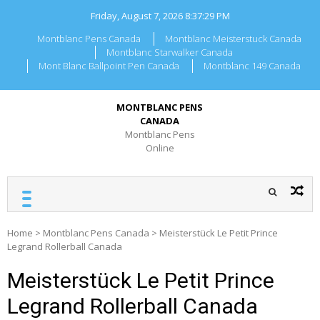
Skip
Friday, August 7, 2026
8:37:29 PM
to
content
Montblanc Pens Canada
Montblanc Meisterstuck Canada
Montblanc Starwalker Canada
Mont Blanc Ballpoint Pen Canada
Montblanc 149 Canada
MONTBLANC PENS
CANADA
Montblanc Pens
Online
Home
>
Montblanc Pens Canada
>
Meisterstück Le Petit Prince
Legrand Rollerball Canada
Meisterstück Le Petit Prince
Legrand Rollerball Canada