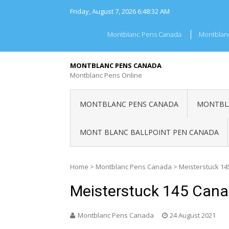
Skip
Friday, August 7, 2026
6:48:32 AM
to
content
Montblanc Pens Canada
Montblan
MONTBLANC PENS CANADA
Montblanc Pens Online
MONTBLANC PENS CANADA
MONTBLA
MONT BLANC BALLPOINT PEN CANADA
Home
>
Montblanc Pens Canada
>
Meisterstuck 1
Meisterstuck 145 Can
Montblanc Pens Canada
24 August 2021