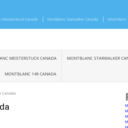
c Meisterstuck Canada
Montblanc Starwalker Canada
Mont Blanc 
NC MEISTERSTUCK CANADA
MONTBLANC STARWALKER CA
MONTBLANC 149 CANADA
45 Canada
ada
M
M
M
M
M