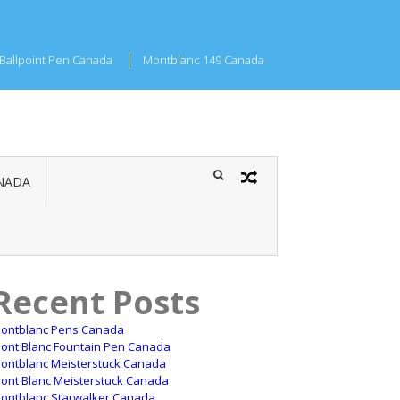
Ballpoint Pen Canada
Montblanc 149 Canada
NADA
Recent Posts
ontblanc Pens Canada
ont Blanc Fountain Pen Canada
ontblanc Meisterstuck Canada
ont Blanc Meisterstuck Canada
ontblanc Starwalker Canada